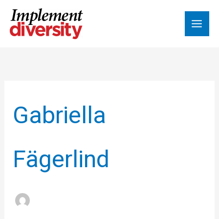
Hoppa
till
innehåll
Gabriella
Fägerlind